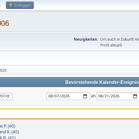
.
Einloggen
006
Neuigkeiten:
Um auch in Zukunft mit
Profil aktuell.
2026
Bevorstehende Kalender-Ereignis
an
OCHE
s P. (40)
nd R. (40)
 B. (41)