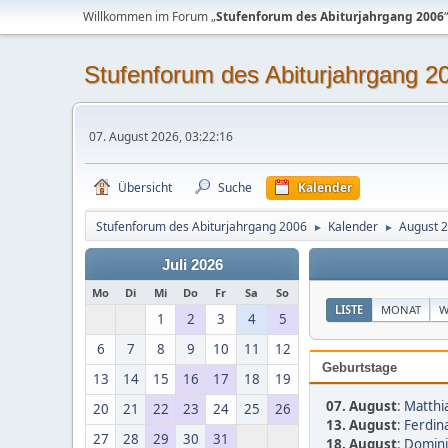
Willkommen im Forum „
Stufenforum des Abiturjahrgang 2006
“
Stufenforum des Abiturjahrgang 2
07. August 2026, 03:22:16
Übersicht
Suche
Kalender
Stufenforum des Abiturjahrgang 2006
Kalender
August 
►
►
Juli 2026
Mo
Di
Mi
Do
Fr
Sa
So
LISTE
MONAT
W
1
2
3
4
5
6
7
8
9
10
11
12
Geburtstage
13
14
15
16
17
18
19
07. August
:
Matthia
20
21
22
23
24
25
26
13. August
:
Ferdina
27
28
29
30
31
18. August
:
Dominik